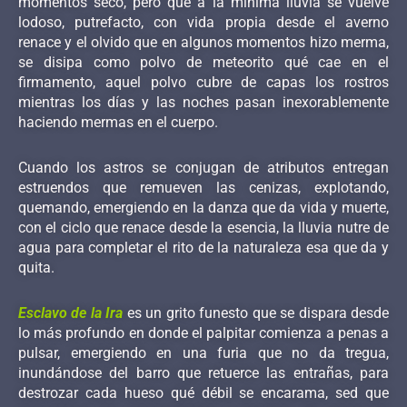
momentos seco, pero que a la mínima lluvia se vuelve
lodoso, putrefacto, con vida propia desde el averno
renace y el olvido que en algunos momentos hizo merma,
se disipa como polvo de meteorito qué cae en el
firmamento, aquel polvo cubre de capas los rostros
mientras los días y las noches pasan inexorablemente
haciendo mermas en el cuerpo.
Cuando los astros se conjugan de atributos entregan
estruendos que remueven las cenizas, explotando,
quemando, emergiendo en la danza que da vida y muerte,
con el ciclo que renace desde la esencia, la lluvia nutre de
agua para completar el rito de la naturaleza esa que da y
quita.
Esclavo de la Ira
es un grito funesto que se dispara desde
lo más profundo en donde el palpitar comienza a penas a
pulsar, emergiendo en una furia que no da tregua,
inundándose del barro que retuerce las entrañas, para
destrozar cada hueso qué débil se encarama, sed que