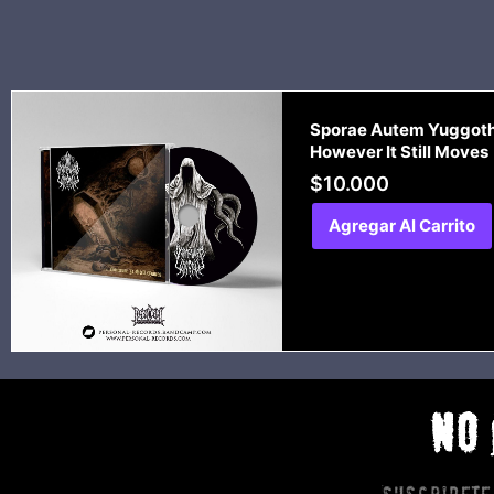
Sporae Autem Yuggoth
However It Still Moves
$
10.000
Agregar Al Carrito
NO