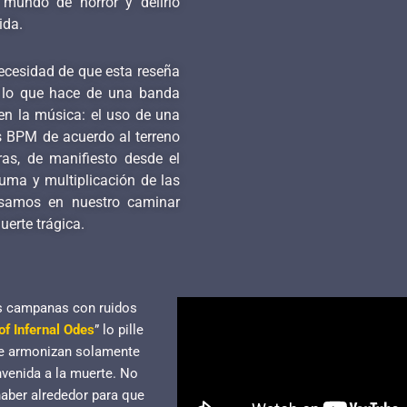
mundo de horror y delirio
ida.
ecesidad de que esta reseña
 lo que hace de una banda
n la música: el uso de una
os BPM de acuerdo al terreno
as, de manifiesto desde el
uma y multiplicación de las
pisamos en nuestro caminar
uerte trágica.
as campanas con ruidos
of Infernal Odes
” lo pille
que armonizan solamente
nvenida a la muerte. No
haber alrededor para que