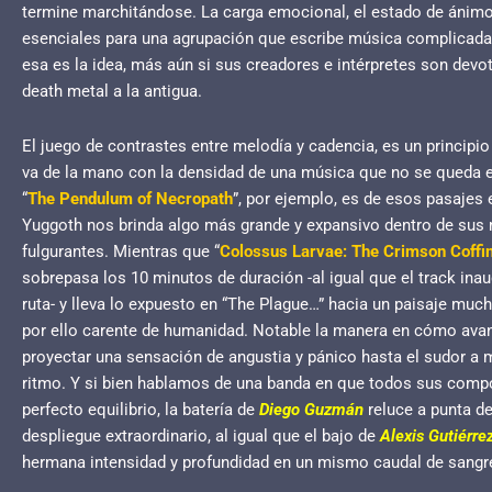
termine marchitándose. La carga emocional, el estado de ánim
esenciales para una agrupación que escribe música complicada d
esa es la idea, más aún si sus creadores e intérpretes son devo
death metal a la antigua.
El juego de contrastes entre melodía y cadencia, es un principio
va de la mano con la densidad de una música que no se queda e
“
The Pendulum of Necropath
”, por ejemplo, es de esos pasaje
Yuggoth nos brinda algo más grande y expansivo dentro de s
fulgurantes. Mientras que “
Colossus Larvae: The Crimson Coffi
sobrepasa los 10 minutos de duración -al igual que el track inau
ruta- y lleva lo expuesto en “The Plague…” hacia un paisaje mu
por ello carente de humanidad. Notable la manera en cómo avanz
proyectar una sensación de angustia y pánico hasta el sudor a 
ritmo. Y si bien hablamos de una banda en que todos sus comp
perfecto equilibrio, la batería de
Diego Guzmán
reluce a punta de
despliegue extraordinario, al igual que el bajo de
Alexis Gutiérre
hermana intensidad y profundidad en un mismo caudal de sangr