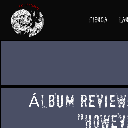
Ir
al
contenido
TIENDA
LA
ÁLBUM REVIEW
"HOWEVE