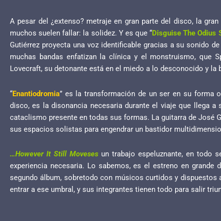
A pesar del ¿extenso? metraje en gran parte del disco, la gra
muchos suelen fallar: la solidez. Y es que “
Disguise The Odius S
Gutiérrez proyecta una voz identificable gracias a su sonido de
muchas bandas enfatizan la clínica y el monstruismo, que S
Lovecraft, su detonante está en el miedo a lo desconocido y la
“
Enantiodromia
” es la transformación de un ser en su forma 
disco, es la disonancia necesaria durante el viaje que llega a
cataclismo presente en todas sus formas. La guitarra de José G
sus espacios solistas para engendrar un bastidor multidimensio
…However It Still Moveses
un trabajo espeluznante, en todo sen
experiencia necesaria. Lo sabemos, es el estreno en grande d
segundo álbum, sobretodo con músicos curtidos y dispuestos a
entrar a ese umbral, y sus integrantes tienen todo para salir tri