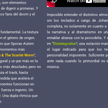
o, son elementos
e digerir a primeras. Y
tos fans del doom y el
Imposible entender el distintivo atm
sin los teclados a cargo de Johan
completa, no solamente en cuanto a h
la narrativa y al dramatismo en u
 fundamental. La textura
entablar alianza con la psicodelia. Y
n el género de origen.
en “
Disintegration
”, una estación mar
s en que Sporae Autem
el lugar indicado para que los te
us momentos más
personalidad imponente. Suficiente pa
n & The Scarlet Worm
”,
ante nada cuando lo primordial es 
gural y un par más en la
música.
cho más desolador, pero no
a el track, hasta
medida que acelera el
onentes funcionan en
 fuerza e ingenio. Un
z
. Una dupla rítmica que
e.