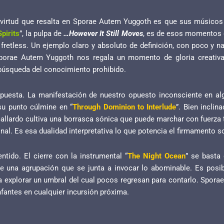
n virtud que resalta en Sporae Autem Yuggoth es que sus músicos 
pirits
”, la pulpa de
…However It Still Moves
, es de esos momentos co
 fretless. Un ejemplo claro y absoluto de definición, con poco y n
porae Autem Yuggoth nos regala un momento de gloria creativa.
 búsqueda del conocimiento prohibido.
opuesta. La manifestación de nuestro opuesto inconsciente en a
 su punto cúlmine en “
Through Dominion to Interlude
”. Bien inclin
allardo cultiva una borrasca sónica que puede marchar con fuerza t
nal. Es esa dualidad interpretativa lo que potencia el firmamento
tido. El cierre con la instrumental “
The Night Ocean
” se basta
e una agrupación que se junta a invocar lo abominable. Es posib
 explorar un umbral del cual pocos regresan para contarlo. Spora
unfantes en cualquier incursión próxima.