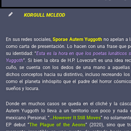
KORGULL MCLEOD
En sus redes sociales,
Sporae Autem Yuggoth
no apelan a l
como carta de presentación. Lo hacen con una frase que p
su identidad: “
Esta es la hora en que los poetas lunáticos
Yuggoth
”. Si bien la obra de H.P. Lovecraft es una idea rec
cuño, se cuenta con los dedos de una mano a aquellas 
dichos conceptos hacia su distintivo, incluso recreando los 
como el planeta inhóspito que el padre del horror cósmico
sueños y locura.
Donde en muchos casos se queda en el cliché y la cásca
Autem Yuggoth lo lleva a un territorio con poco y nada d
mexicano Personal, “
…However It Still Moves
” no solamente
EP debut “
The Plague of the Aeons
” (2020), sino que t