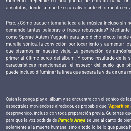
momento irrepetible en una puerta de entrada hacia un 
absolutos, donde la muerte es un alivio ante el tormento en v
Pero, ¿Cómo traducir tamaña idea a la música incluso sin n
demande tantas palabras o frases rebuscadas? Mediante
como Sporae Autem Yuggoth para que dicho efecto hable e
muralla sónica, la convicción por tocar lento y aumentar l
que pisamos en nuestro viaje. La generación de atmósfer
primer al último surco del álbum. Y como resultado de la s
características mencionadas, el espesor del suelo que 
puede incluso difuminar la línea que separa la vida de una m
Quien le ponga play al álbum y se encuentre con el sonido de l
espectrales moviéndose alrededor, es probable que “
Apparition 
desprevenido, incluso con toda preparación previa. Guitarras 
para que la voz podrida de
Patricio Araya
se una al canto de bie
solamente a la muerte humana, sino a todo lo bello que pueda 