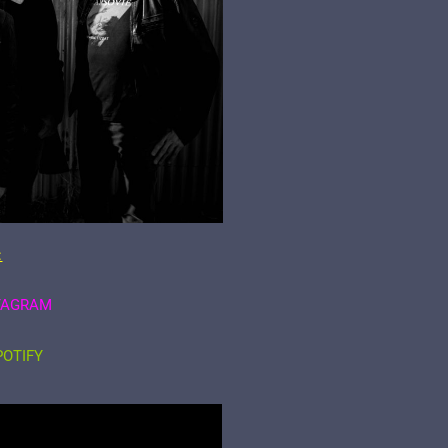
:
TAGRAM
POTIFY