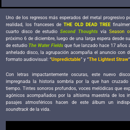
Uno de los regresos más esperados del metal progresivo po
realidad, los franceses de
THE OLD DEAD TREE
finalmen
cuarto disco de estudio
Second Thoughts
vía
Season o
próximo 6 de diciembre, luego de una larga espera desde su
de estudio
The Water Fields
que fue lanzado hace 17 años a
anhelado disco, la agrupación acompaña el anuncio con do
formato audiovisual: “
Unpredictable
” y “
The Lightest Straw
“
Con letras impactantemente oscuras, este nuevo disco
impregnada la historia sombría por la que han cruzado 
tiempo. Tintes sonoros profundos, voces melódicas que exp
agónicos acompañados por la altísima maestría de los i
pasajes atmosféricos hacen de este álbum un indisp
soundtrack
de la vida.