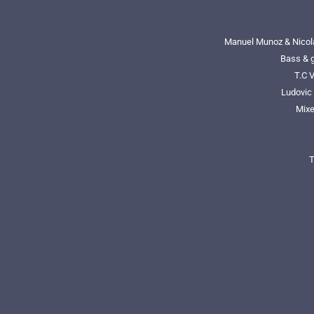
Manuel Munoz & Nicola
Bass & g
T.C 
Ludovic
Mixe
T