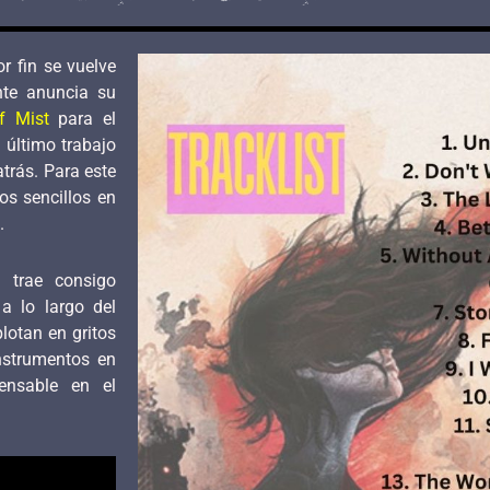
r fin se vuelve
te anuncia su
f Mist
para el
 último trabajo
trás. Para este
s sencillos en
.
 trae consigo
a lo largo del
lotan en gritos
nstrumentos en
ensable en el