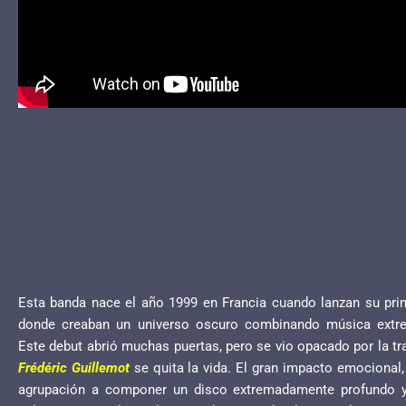
Esta banda nace el año 1999 en Francia cuando lanzan su pr
donde creaban un universo oscuro combinando música extr
Este debut abrió muchas puertas, pero se vio opacado por la tra
Frédéric Guillemot
se quita la vida. El gran impacto emocional, 
agrupación a componer un disco extremadamente profundo y