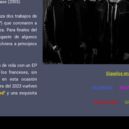
ase (2003).
nza dos trabajos de
) que coronaron a
a. Para finales del
sgaste de algunos
lviera a principios
s de vida con un EP
los franceses, sin
Síguelos en
 en esta ocasión
ra del 2023 vuelven
FACEBOOK
INS
ied
” y una exquisita
BANDCAMP
S