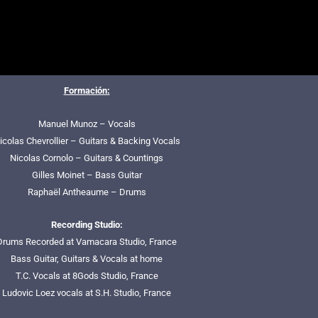
Formación:
Manuel Munoz – Vocals
icolas Chevrollier – Guitars & Backing Vocals
Nicolas Cornolo – Guitars & Countings
Gilles Moinet – Bass Guitar
Raphaël Antheaume – Drums
Recording Studio:
Drums Recorded at Vamacara Studio, France
Bass Guitar, Guitars & Vocals at home
T.C. Vocals at 8Gods Studio, France
Ludovic Loez vocals at S.H. Studio, France