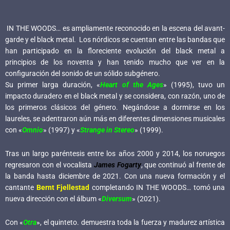
IN THE WOODS… es ampliamente reconocido en la escena del avant-
garde y el black metal. Los nórdicos se cuentan entre las bandas que
han participado en la floreciente evolución del black metal a
principios de los noventa y han tenido mucho que ver en la
configuración del sonido de un sólido subgénero.
Su primer larga duración, «
Heart of the Ages
» (1995), tuvo un
impacto duradero en el black metal y se considera, con razón, uno de
los primeros clásicos del género. Negándose a dormirse en los
laureles, se adentraron aún más en diferentes dimensiones musicales
con «
Omnio
» (1997) y «
Strange in Stereo
» (1999).
Tras un largo paréntesis entre los años 2000 y 2014, los noruegos
regresaron con el vocalista
James Fogarty
, que continuó al frente de
la banda hasta diciembre de 2021. Con una nueva formación y el
cantante
Bernt Fjellestad
completando IN THE WOODS… tomó una
nueva dirección con el álbum «
Diversum
» (2021).
Con «
Otra
», el quinteto. demuestra toda la fuerza y madurez artística