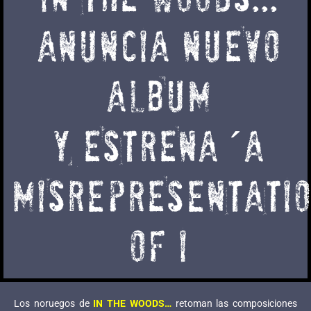
ANUNCIA NUEVO
ALBUM
Y ESTRENA ´A
MISrePREsenTATI
OF I
Los noruegos de
IN THE WOODS…
retoman las composiciones