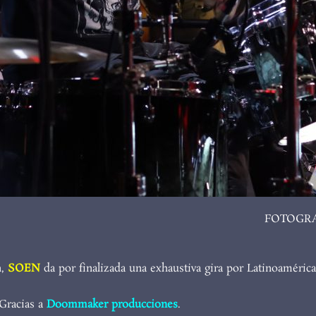
FOTOGRA
n,
SOEN
da por finalizada una exhaustiva gira por Latinoaméric
Gracias a
Doommaker producciones
.