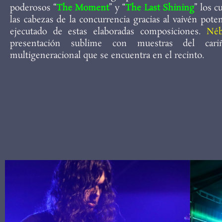
poderosos “
The Moment
” y “
The Last Shining
” los 
las cabezas de la concurrencia gracias al vaivén pote
ejecutado de estas elaboradas composiciones.
Néb
presentación sublime con muestras del cari
multigeneracional que se encuentra en el recinto.