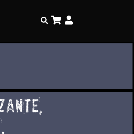
Search
ZANTE,
.