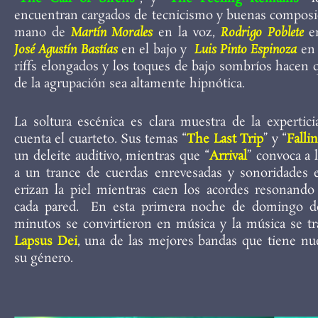
encuentran cargados de tecnicismo y buenas composi
mano de
Martín Morales
en la voz,
Rodrigo Poblete
en
José Agustín Bastías
en el bajo y
Luis Pinto Espinoza
en 
riffs elongados y los toques de bajo sombríos hacen 
de la agrupación sea altamente hipnótica.
La soltura escénica es clara muestra de la expertic
cuenta el cuarteto. Sus temas “
The Last Trip
” y “
Falli
un deleite auditivo, mientras que “
Arrival
” convoca a 
a un trance de cuerdas enrevesadas y sonoridades 
erizan la piel mientras caen los acordes resonando
cada pared. En esta primera noche de domingo d
minutos se convirtieron en música y la música se t
Lapsus Dei
, una de las mejores bandas que tiene nu
su género.