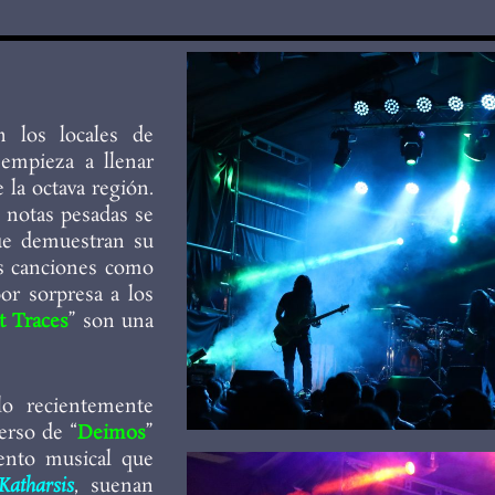
n los locales de
empieza a llenar
 la octava región.
s notas pesadas se
que demuestran su
s canciones como
or sorpresa a los
t Traces
” son una
lo recientemente
erso de “
Deimos
”
ento musical que
atharsis
, suenan