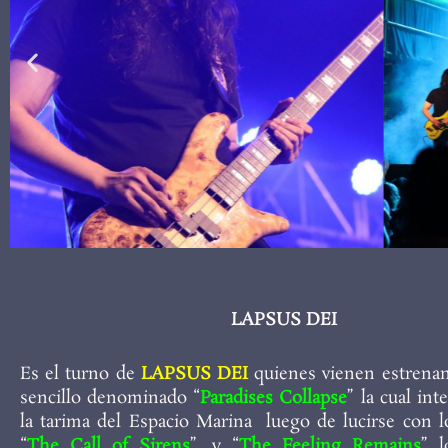
LAPSUS DEI
Es el turno de
LAPSUS DEI
quienes vienen estrena
sencillo denominado “
Paradises Collapse
” la cual in
la tarima del Espacio Marina luego de lucirse con 
“
The Call of Sirens
”, y “
The Feeling Remains
” l