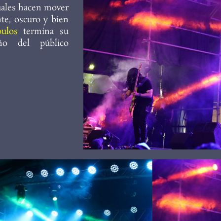
cuales hacen mover
nte, oscuro y bien
ulos
termina su
ño del público