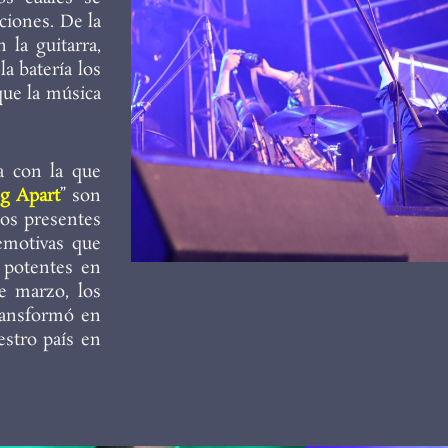
ciones. De la
 la guitarra,
la batería los
que la música
ia con la que
ng Apart
” son
los presentes
emotivas que
 potentes en
e marzo, los
ransformó en
estro país en