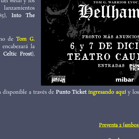
 del
metal
y los
 lanzamientos
5),
Into The
ano de
Tom G.
) encabezará la
 a
Celtic Frost
),
a disponible a través de
Punto Ticket
ingresando aquí
y lo
Preventa 2 (ambos