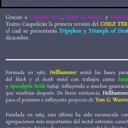
Gracias a
Chargola Prod
.,
MiBar de Música
y
Crimina
Teatro Caupolicán la primera versión del
CHILE TE
el cual se presentarán
Triptykon
y
Triumph of Dea
diciembre.
Formada en 1982,
Hellhammer
sentó las bases para
del
black
y el
death metal
con trabajos como
Sata
y
Apocalyptic Raids
(1984), influyendo a muchas generaci
que vendrían después. De breve existencia,
Hellhamm
para el próximo e influyente proyecto de
Tom G. Warrio
Fundada en 1984, esta última ha sido reconocida c
agrupaciones más importantes del metal extremo, carac