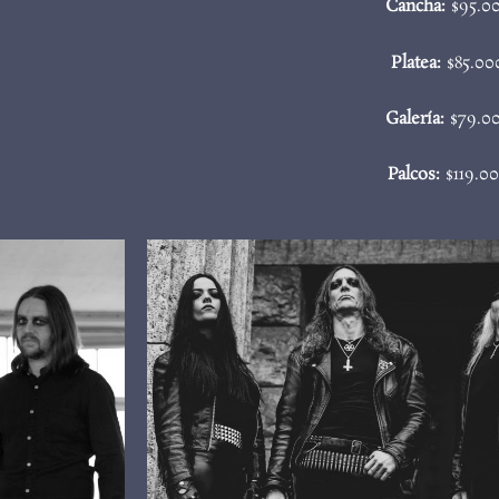
Cancha:
$95.0
Platea:
$85.00
Galería:
$79.0
Palcos:
$119.0