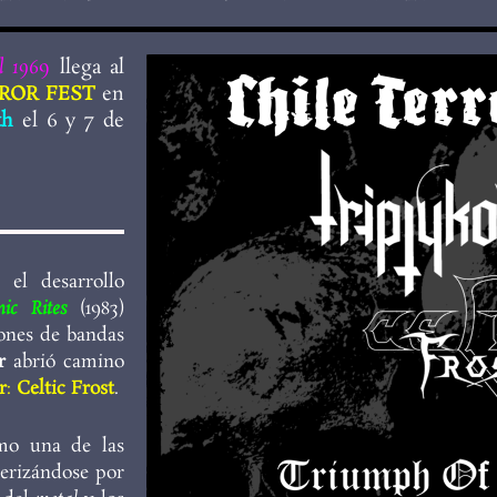
l 196
9
llega al
RROR FEST
en
th
el 6 y 7 de
 el desarrollo
nic Rites
(1983)
ones de bandas
er
abrió camino
r
:
Celtic Frost
.
omo una de las
terizándose por