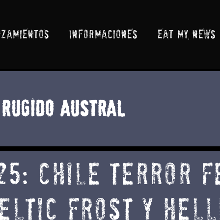
NZAMIENTOS
INFORMACIONES
EAT MY NEWS
Rugido Austral
5: chile terror f
eltic frost y hel