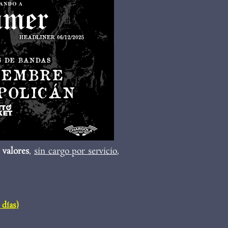
s
valores
,
sin cargo por servicio
,
 días)