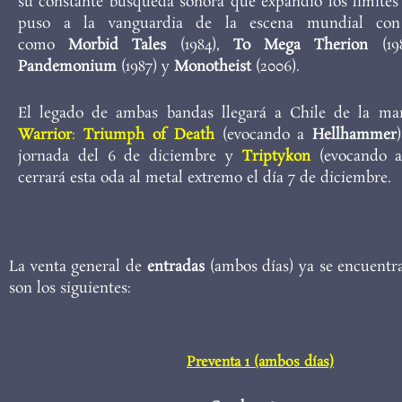
su constante búsqueda sonora que expandió los límites
puso a la vanguardia de la escena mundial con
como
Morbid Tales
(1984),
To Mega Therion
(198
Pandemonium
(1987) y
Monotheist
(2006).
El legado de ambas bandas llegará a Chile de la m
Warrior
:
Triumph of Death
(evocando a
Hellhammer
jornada del 6 de diciembre y
Triptykon
(evocando
cerrará esta oda al metal extremo el día 7 de diciembre.
La venta general de
entradas
(ambos días) ya se encuentr
son los siguientes:
Preventa 1 (ambos días)