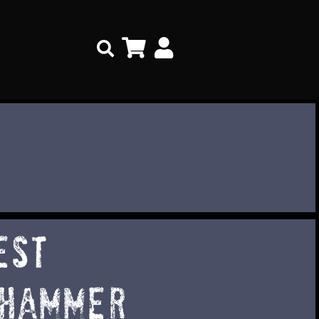
Search
est
lhammer