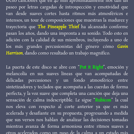
Ocho canciones que en 40 min aproximadamente nos dan un
paseo por letras cargadas de introspección y emotividad que
van desde suaves cortes hasta ritmos más atmosféricos e
intensos, un tour de composiciones que muestran la madurez y
trayectoria que
The Pineapple Thief
ha alcanzado conforme
pasan los años, dando una impronta a su sonido. Todo esto en
adición con la calidad de sus miembros, incluyendo a uno de
los más grandes percusionistas del género cómo
Gavin
Harrison
, dando como resultado un trabajo magnifico.
La puerta de este disco se abre con “
Put it Right
”, emoción y
melancolía en sus suaves líneas que van acompañadas de
delicadas percusiones y un fondo atmosférico entre
sintetizadores y teclados que acompaña a las cuerdas de forma
perfecta, y la voz suave que completa una canción que deja una
sensación de calma indescriptible. Le sigue “
Rubicon
” la cual
nos eleva con respecto al corte anterior ya que es más
acelerada y desafiante en su propuesta, progresando a medida
que sus versos nos hablan de analizar las decisiones tomadas
mientras avanza de forma armoniosa entre ritmos suaves a
otros acelerados como un paso de la calma a un estado más