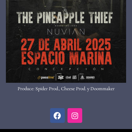
Produce: Spider Prod., Cheese Prod. y Doommaker
F
I
a
n
c
s