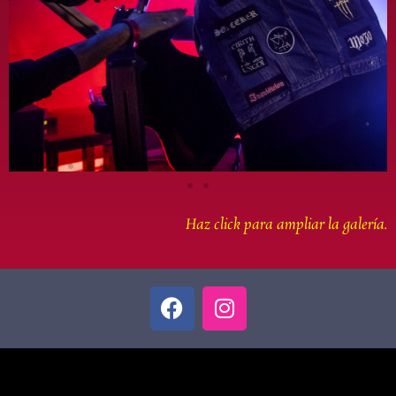
Haz click para ampliar la galería.
F
I
a
n
c
s
e
t
b
a