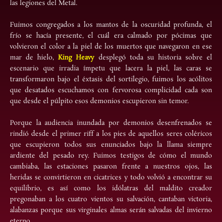
las legiones del Metal.
Fuimos congregados a los mantos de la oscuridad profunda, el
frío se hacía presente, el cuál era calmado por pócimas que
volvieron el color a la piel de los muertos que navegaron en ese
mar de hielo,
King Heavy
desplegó toda su historia sobre el
escenario que irradia ímpetu que lacera la piel, las caras se
transformaron bajo el éxtasis del sortilegio, fuimos los acólitos
que desatados escuchamos con fervorosa complicidad cada son
que desde el púlpito esos demonios escupieron sin temor.
Porque la audiencia inundada por demonios desenfrenados se
rindió desde el primer riff a los pies de aquellos seres coléricos
que escupieron todos sus enunciados bajo la llama siempre
ardiente del pesado rey. Fuimos testigos de cómo el mundo
cambiaba, las estaciones pasaron frente a nuestros ojos, las
heridas se convirtieron en cicatrices y todo volvió a encontrar su
equilibrio, es así como los idólatras del maldito creador
pregonaban a los cuatro vientos su salvación, cantaban victoria,
alabanzas porque sus virginales almas serán salvadas del invierno
eterno.