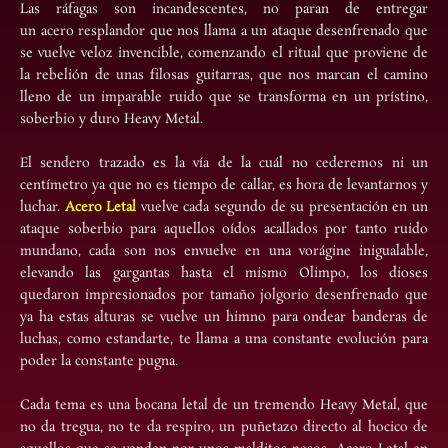
Las ráfagas son incandescentes, no paran de entregar
un acero resplandor que nos llama a un ataque desenfrenado que
se vuelve veloz invencible, comenzando el ritual que proviene de
la rebelión de unas filosas guitarras, que nos marcan el camino
lleno de un imparable ruido que se transforma en un prístino,
soberbio y duro Heavy Metal.
El sendero trazado es la vía de la cuál no cederemos ni un
centímetro ya que no es tiempo de callar, es hora de levantarnos y
luchar.
Acero Letal
vuelve cada segundo de su presentación en un
ataque soberbio para aquellos oídos acallados por tanto ruido
mundano, cada son nos envuelve en una vorágine inigualable,
elevando las gargantas hasta el mismo Olimpo, los dioses
quedaron impresionados por tamaño jolgorio desenfrenado que
ya ha estas alturas se vuelve un himno para ondear banderas de
luchas, como estandarte, te llama a una constante evolución para
poder la constante pugna.
Cada tema es una bocana letal de un tremendo Heavy Metal, que
no da tregua, no te da respiro, un puñetazo directo al hocico de