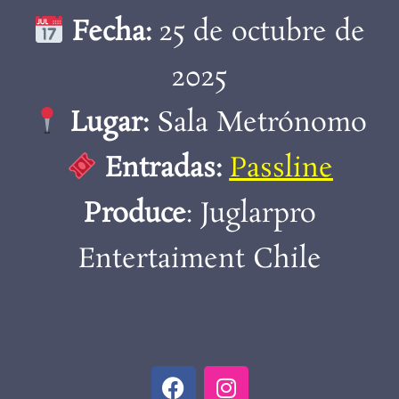
Fecha:
25 de octubre de
2025
Lugar:
Sala Metrónomo
Entradas:
Passline
Produce
: Juglarpro
Entertaiment Chile
F
I
a
n