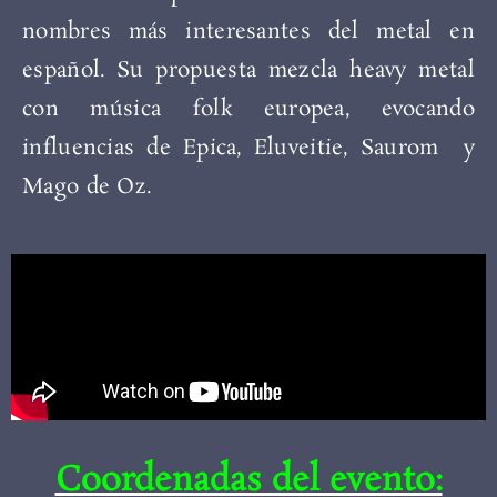
nombres más interesantes del metal en
español. Su propuesta mezcla heavy metal
con música folk europea, evocando
influencias de Epica, Eluveitie, Saurom y
Mago de Oz.
Coordenadas del evento: