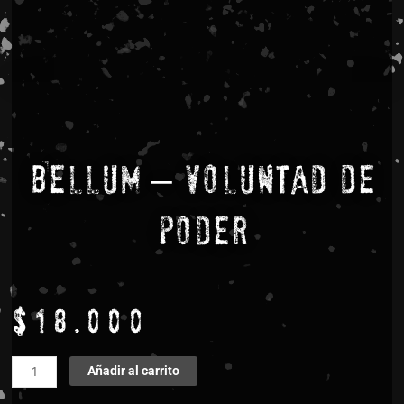
Bellum – Voluntad De
Poder
$
18.000
Bellum
Añadir al carrito
-