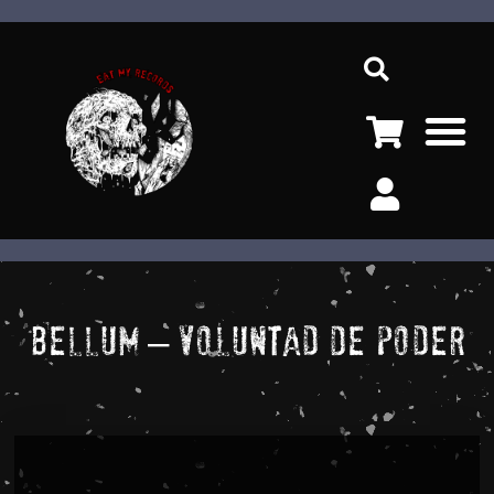
Ir
Sea
al
contenido
M
Bellum – Voluntad De Poder