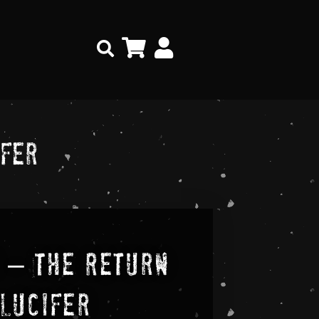
Search
ifer
 – The Return
 Lucifer