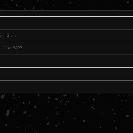
g
5 × 2 cm
 Music 2022