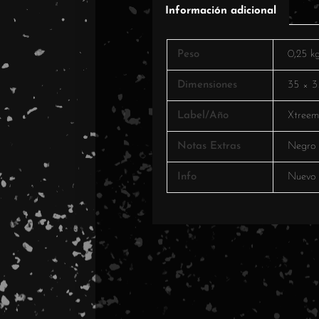
Información adicional
Peso
0,25 k
Dimensiones
35 × 3
Label/Año
Xtreem
Notas Extras
Negro
Info
Nuevo