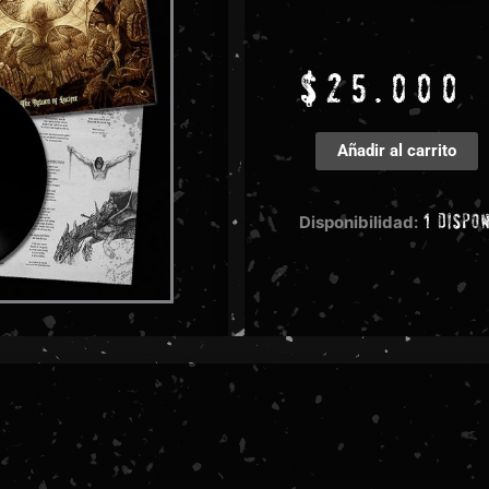
$
25.000
Blazemth
Añadir al carrito
-
The
1 dispo
Return
Disponibilidad:
Of
Lucifer
cantidad