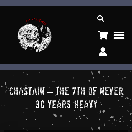
Ir
Sea
al
contenido
M
Chastain – The 7th Of Never
30 Years Heavy