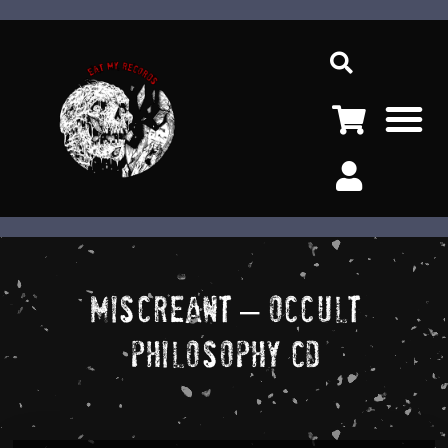
Ir
Sea
al
contenido
M
Miscreant – Occult
Philosophy CD