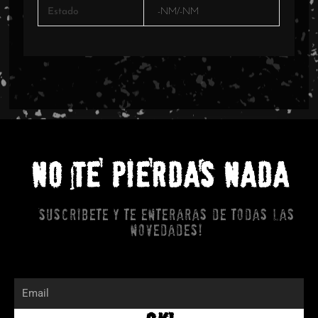
Estado
-NM/-NM
NO TE PIERDAS NADA
Suscribete y te enteraras de todas las
novedades!
Email