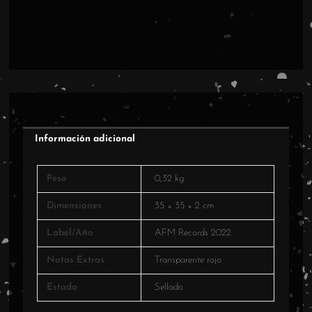
cantidad
Información adicional
Peso
0,32 kg
Dimensiones
35 × 35 × 2 cm
Label/Año
AFM Records 2022
Notas Extras
Transparente rojo
Estado
Sellado