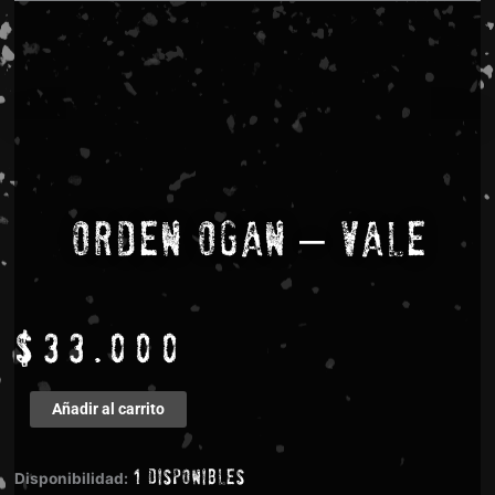
Orden Ogan – Vale
$
33.000
Orden
Añadir al carrito
Ogan
-
1 disponibles
Vale
Disponibilidad: