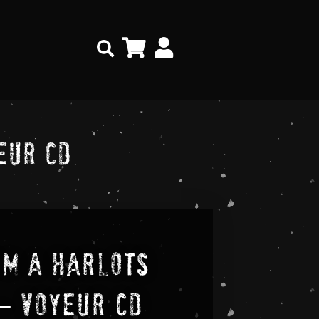
Search
eur CD
m A Harlots
– Voyeur CD