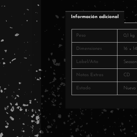
Información adicional
Peso
0,1 kg
Dimensiones
16 × 1
Label/Año
Season
Notas Extras
CD
Estado
Nuevo