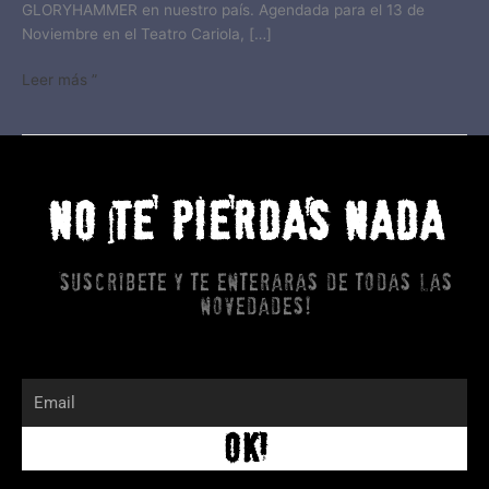
GLORYHAMMER en nuestro país. Agendada para el 13 de
Noviembre en el Teatro Cariola, […]
Leer más ”
NO TE PIERDAS NADA
Suscribete y te enteraras de todas las
novedades!
Email
OK!