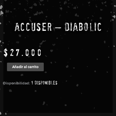
Accuser – Diabolic
$
27.000
Accuser
Añadir al carrito
-
Diabolic
1 disponibles
cantidad
Disponibilidad: