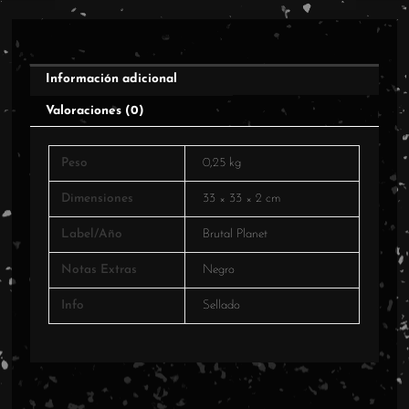
Información adicional
Valoraciones (0)
Peso
0,25 kg
Dimensiones
33 × 33 × 2 cm
Label/Año
Brutal Planet
Notas Extras
Negro
Info
Sellado