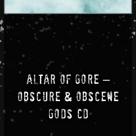
Altar Of Gore –
Obscure & Obscene
Gods CD