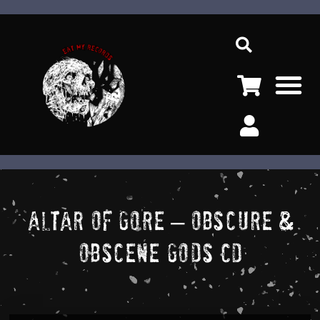
Ir
Sea
al
contenido
M
Altar Of Gore – Obscure &
Obscene Gods CD