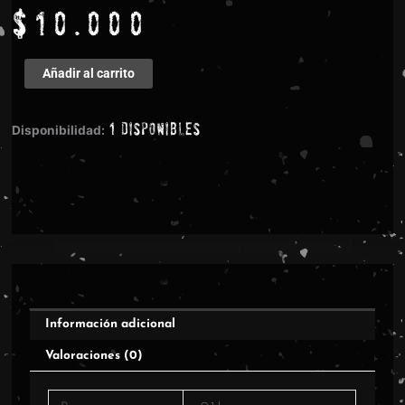
$
10.000
Altar
Añadir al carrito
of
Gore
1 disponibles
-
Disponibilidad:
Obscure
&
Obscene
Gods
CD
cantidad
Información adicional
Valoraciones (0)