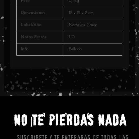
Peso
0,1 kg
Dimensiones
12 × 12 × 2 cm
Label/Año
Nameless Grave
Notas Extras
CD
Info
Sellado
NO TE PIERDAS NADA
Suscribete y te enteraras de todas las