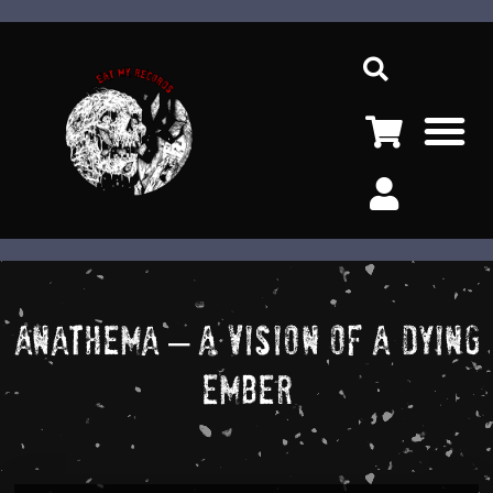
Ir
Sea
al
contenido
M
Anathema – A Vision Of A Dying
Ember