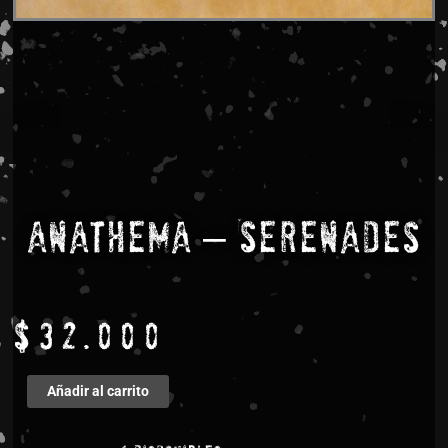
Anathema – Serenades
$
32.000
Anathema
Añadir al carrito
-
Serenades