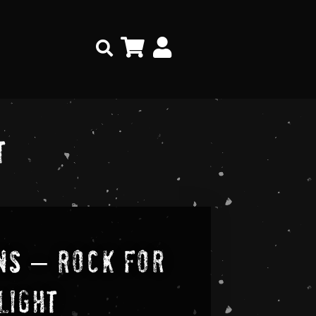
Search
t
ns – Rock For
Light