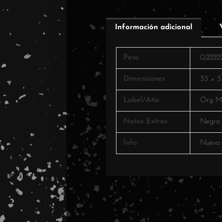
Información adicional
Peso
0,2222
Dimensiones
33 × 3
Label/Año
Org Mu
Notas Extras
Negro
Info
Nuevo