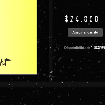
$
24.000
Bad
Añadir al carrito
Brains
-
1 dispo
Rock
Disponibilidad:
For
Light
cantidad