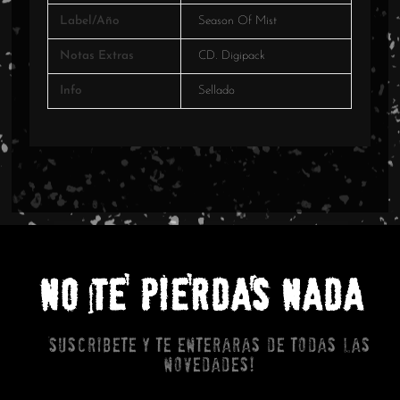
Label/Año
Season Of Mist
Notas Extras
CD. Digipack
Info
Sellado
NO TE PIERDAS NADA
Suscribete y te enteraras de todas las
novedades!