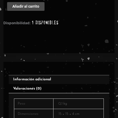
Brodequin
Añadir al carrito
-
Methods
1 disponibles
Of
Disponibilidad:
Execution
CD
cantidad
Información adicional
Valoraciones (0)
Peso
0,1 kg
Dimensiones
15 × 15 × 4 cm