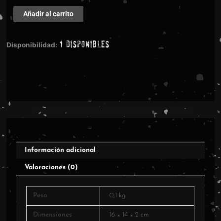
Carnival
Añadir al carrito
Of
Carnage
1 disponibles
–
Disponibilidad:
Where's
The
Beef?
cantidad
Información adicional
Valoraciones (0)
Peso
0,1 kg
Dimensiones
16 × 14 × 2 cm