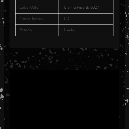
Label/Año
Urethra Records 2007
Notas Extras
CD
Estado
Usado