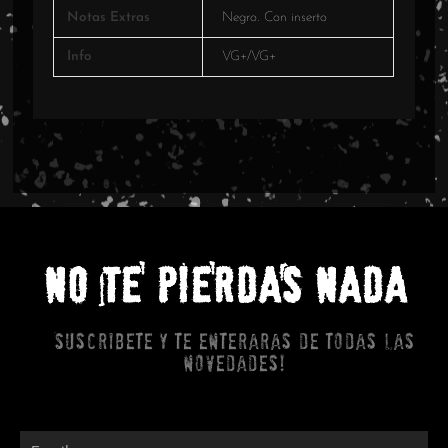
Notas Extras
Negro. Con inserto
Info
VG+/VG+
NO TE PIERDAS NADA
Suscribete y te enteraras de todas las
novedades!
Email