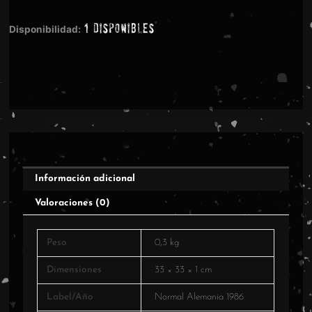
-
1 disponibles
Atrocities
Disponibilidad:
cantidad
Información adicional
Valoraciones (0)
Peso
0,3 kg
Dimensiones
33 × 33 × 1 cm
Label/Año
Normal Alemania 1986