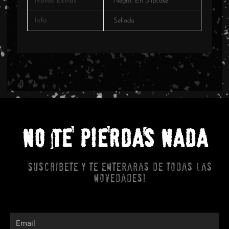
Notas Extras
Negro. En Slipcase
Info
Sellado
NO TE PIERDAS NADA
Suscribete y te enteraras de todas las
novedades!
Email