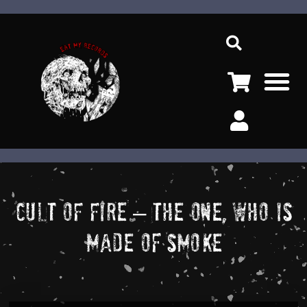
Ir
Sea
al
contenido
M
CULT OF FIRE – The One, Who Is
Made Of Smoke