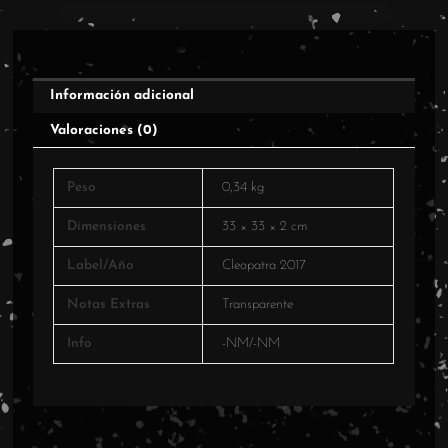
Información adicional
Valoraciones (0)
Peso
0,34 kg
Dimensiones
33 × 33 × 2 cm
Label/Año
Cleopatra 2017
Notas Extras
Transparente
Info
-NM/-NM