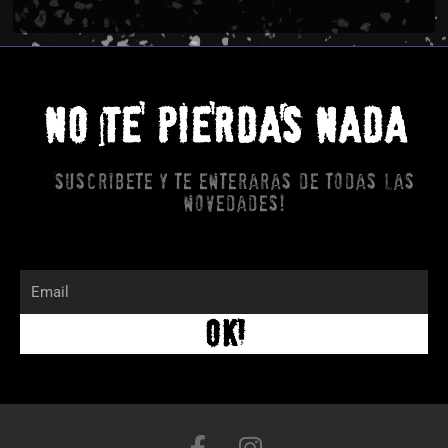
NO TE PIERDAS NADA
Suscribete y te enteraras de todas las
novedades!
Email
OK!
F
I