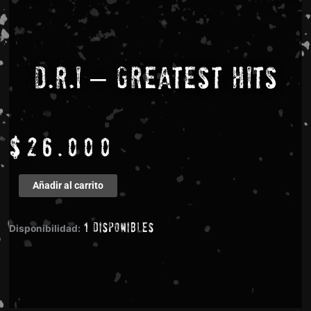
D.R.I – Greatest Hits
$
26.000
D.R.I
Añadir al carrito
-
Greatest
1 disponibles
Hits
Disponibilidad:
cantidad