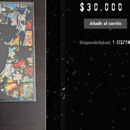
$
30.000
David
Añadir al carrito
Bowie
-
1 dispo
Tonight
Disponibilidad:
cantidad