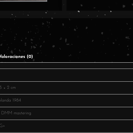
Valoraciones (0)
g
3 × 2 cm
landa 1984
. DMM mastering
VG+