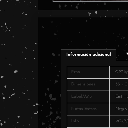
Información adicional
Peso
0,27 k
Dimensiones
33 × 3
Label/Año
Emi Ho
Notas Extras
Negro
Info
VG+/