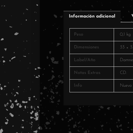
Información adicional
Peso
0,1 kg
Dimensiones
33 × 3
Label/Año
Damne
Notas Extras
CD.
Info
Nuevo