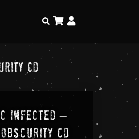
Search
urity CD
c Infected –
 Obscurity CD