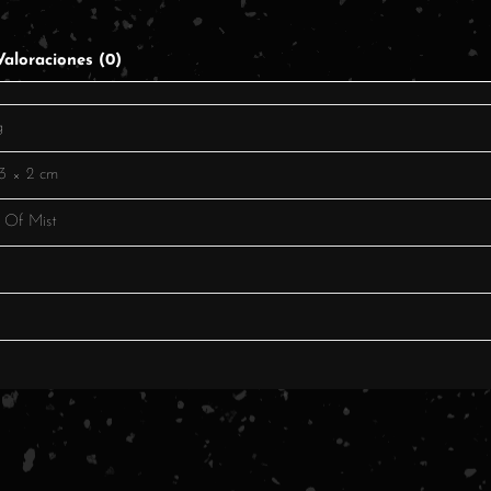
Valoraciones (0)
g
3 × 2 cm
 Of Mist
o