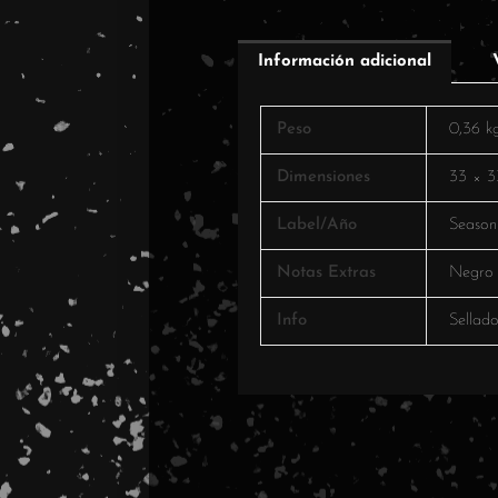
Información adicional
Peso
0,36 k
Dimensiones
33 × 3
Label/Año
Season
Notas Extras
Negro
Info
Sellad