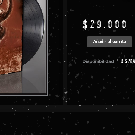
$
29.000
Destroyer
Añadir al carrito
666
-
1 dispo
Defiance
Disponibilidad:
cantidad