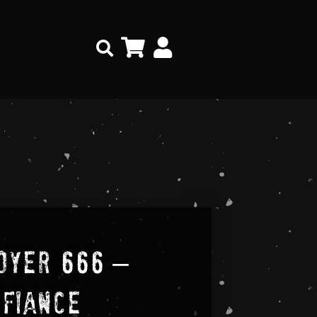
Search
oyer 666 –
fiance