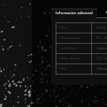
Información adicional
Peso
0,1 kg
Dimensiones
15 × 1
Label/Año
Season
Notas Extras
CD. Di
Info
Sellad