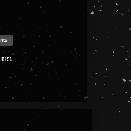
rito
nibles