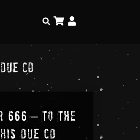
Search
 Due CD
 666 – To The
 His Due CD