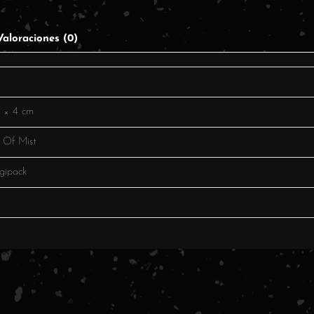
Valoraciones (0)
5 × 4 cm
 Of Mist
gipack
o