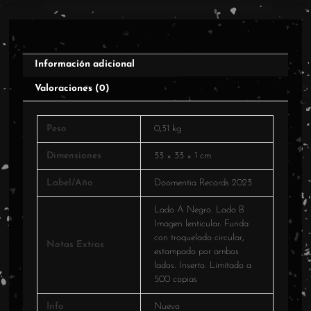
Información adicional
Valoraciones (0)
Peso
0,31 kg
Dimensiones
33 × 33 × 1 cm
Label/Año
Doomentia Records 2023
Lado A Negro. Lado B
Imagen lenticular. Funda
con troquelado circular,
Notas Extras
estampado por ambos
lados. Inserto. Limitado a
500 copias
Info
Nuevo