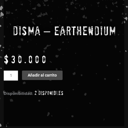
Disma – Earthendium
$
30.000
Disma
Añadir al carrito
-
Earthendium
2 disponibles
cantidad
Disponibilidad: