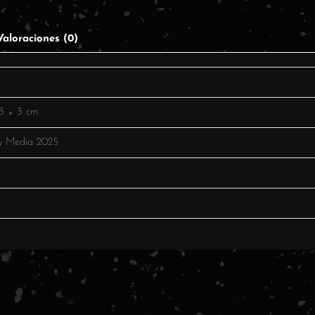
Valoraciones (0)
g
3 × 3 cm
y Media 2025
o