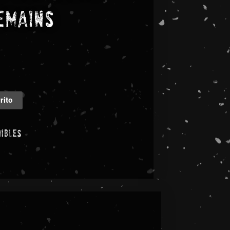
emains
rito
nibles