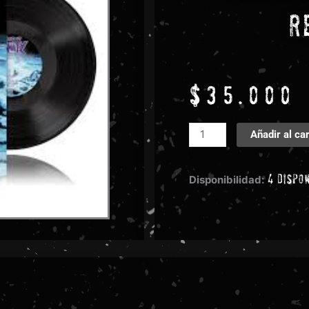
R
$
35.000
Edge
Añadir al car
Of
Sanity
4 dispo
-
Disponibilidad:
Nothing
But
Death
Remains
cantidad