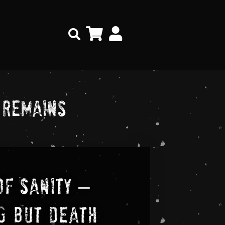
Search
 Remains
Of Sanity –
g But Death