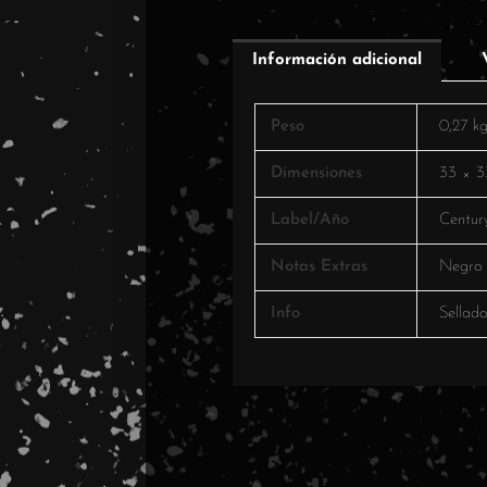
Información adicional
Peso
0,27 k
Dimensiones
33 × 3
Label/Año
Centur
Notas Extras
Negro
Info
Sellad