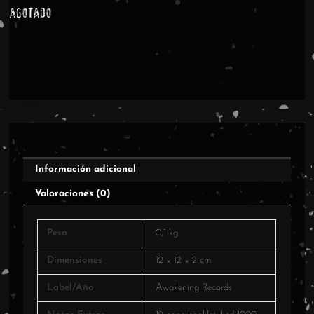
Agotado
Información adicional
Valoraciones (0)
Peso
0,1 kg
Dimensiones
12 × 12 × 2 cm
Label/Año
Awakening Records