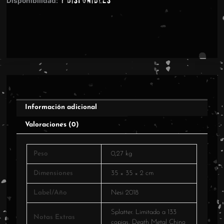
Disponibilidad:
cantidad
Información adicional
Valoraciones (0)
Peso
0,27 kg
Dimensiones
35 × 35 × 2 cm
Label/Año
Nesi 2018
Splatter. Limitado a 133
Notas Extras
copias. Death Metal Chino