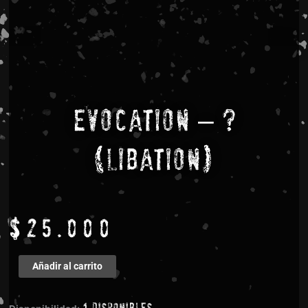
Evocation – ?
(Libation)
$
25.000
Evocation
Añadir al carrito
-
?
1 disponibles
(Libation)