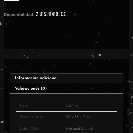
and
Jetsam
2 disponibles
-
Disponibilidad:
Unnatural
Selection
-
Splatter
Green
Vinyl
cantidad
Información adicional
Valoraciones (0)
Peso
0,24 kg
Dimensiones
33 × 33 × 2 cm
Label/Año
Reissued Sounds