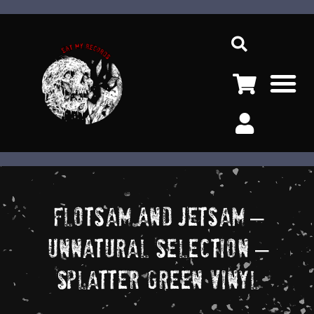
Ir
Sea
al
contenido
M
Flotsam And Jetsam –
Unnatural Selection –
Splatter Green Vinyl