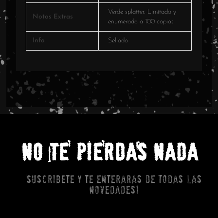
Verde splatter. Limitado y
Notas Extras
enumerado a 100 copias
Info
Sellado
NO TE PIERDAS NADA
Suscribete y te enteraras de todas las
novedades!