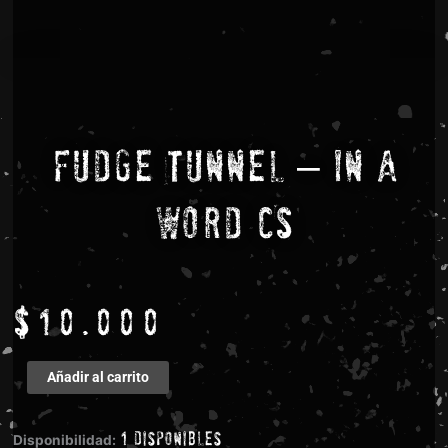
Fudge Tunnel – In A
Word CS
$
10.000
Fudge
Añadir al carrito
Tunnel
-
1 disponibles
In
Disponibilidad: