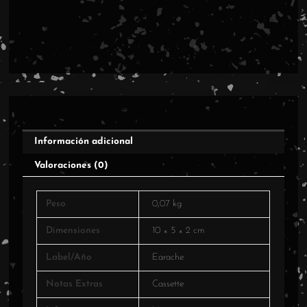
a
Word
CS
cantidad
Información adicional
Valoraciones (0)
Peso
0,07 kg
Dimensiones
10 × 5 × 2 cm
Label/Año
Earache
Notas Extras
Cassette