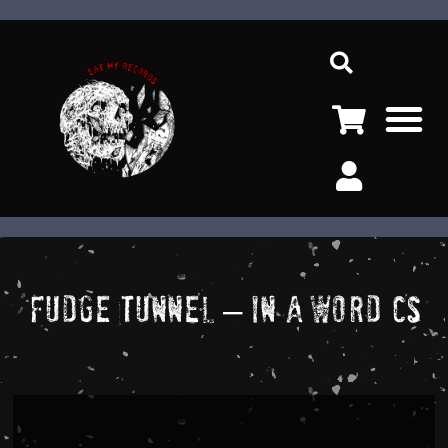
Ir
Sea
al
contenido
M
Fudge Tunnel – In A Word CS