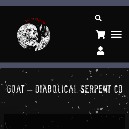
Ir
Sea
al
contenido
M
Goat – Diabolical Serpent CD