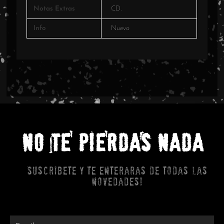
Notas Extras
CD.
Info
Nuevo
NO TE PIERDAS NADA
Suscribete y te enteraras de todas las
novedades!
Email