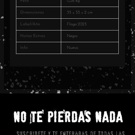
Peso
0,26 kg
Dimensiones
33 × 33 × 2 cm
Label/Año
Floga 2023
Notas Extras
Negro
Info
Nuevo
NO TE PIERDAS NADA
Suscribete y te enteraras de todas las