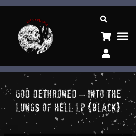
Ir
Sea
al
contenido
M
GOD DETHRONED – INTO THE
LUNGS OF HELL LP (BLACK)