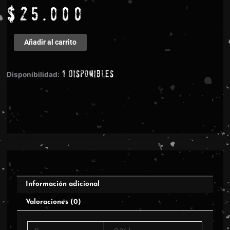
$
25.000
GOD
Añadir al carrito
DETHRONED
-
1 disponibles
INTO
Disponibilidad:
THE
LUNGS
OF
HELL
LP
(BLACK)
cantidad
Información adicional
Valoraciones (0)