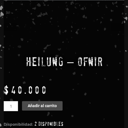
Heilung – Ofnir
$
40.000
Heilung
Añadir al carrito
-
Ofnir
2 disponibles
cantidad
Disponibilidad: