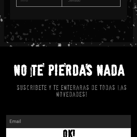
Info
Sellado
NO TE PIERDAS NADA
Suscribete y te enteraras de todas las
novedades!
Email
OK!