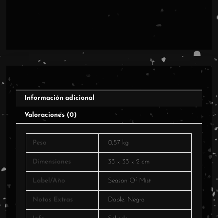
Información adicional
Valoraciones (0)
Peso
0,57 kg
Dimensiones
33 × 33 × 2 cm
Label/Año
Season Of Mist
Notas Extras
Doble. Negro