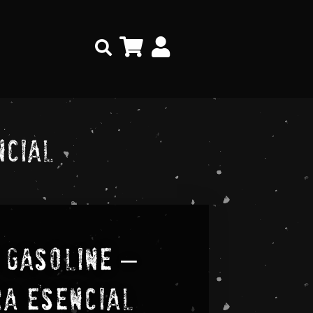
Search
ncial
 Gasoline –
a Esencial