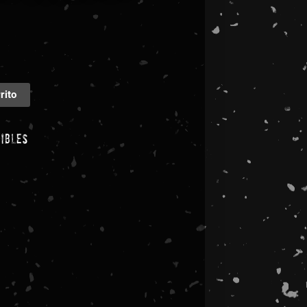
rito
nibles