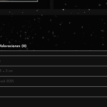
Valoraciones (0)
g
3 × 2 cm
rack 2025
o