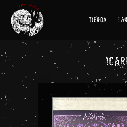
Ir
al
contenido
TIENDA
LA
Icar