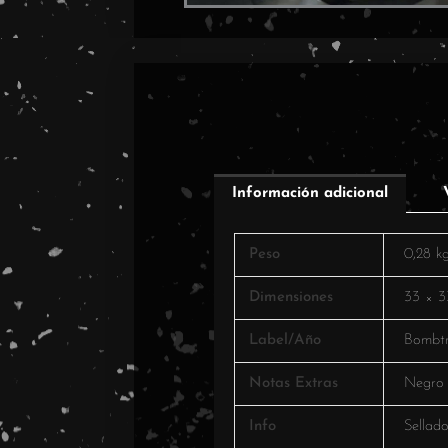
Información adicional
Peso
0,28 k
Dimensiones
33 × 3
Label/Año
Bombt
Notas Extras
Negro
Info
Sellad