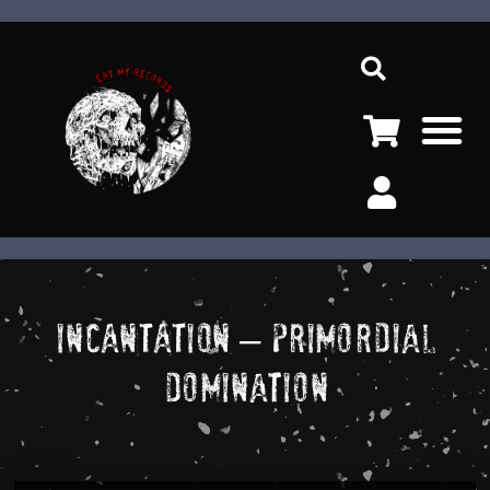
Ir
Sea
al
contenido
M
INCANTATION – Primordial
Domination