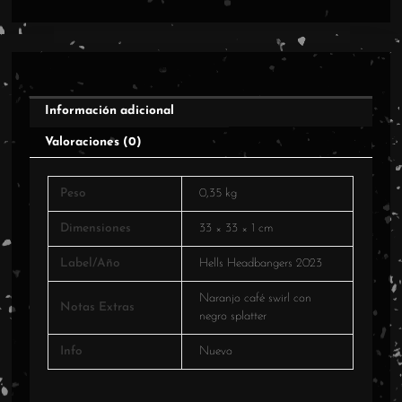
Información adicional
Valoraciones (0)
Peso
0,35 kg
Dimensiones
33 × 33 × 1 cm
Label/Año
Hells Headbangers 2023
Naranjo café swirl con
Notas Extras
negro splatter
Info
Nuevo