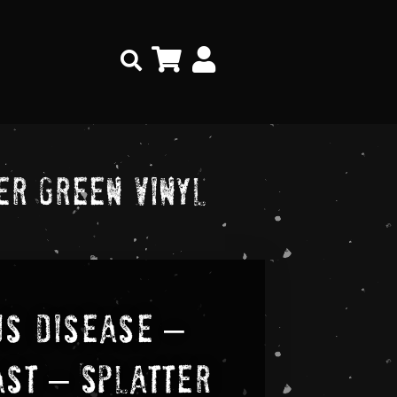
Search
er Green Vinyl
us Disease –
st – Splatter