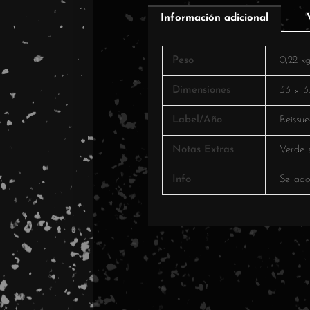
Información adicional
Peso
0,22 k
Dimensiones
33 × 3
Label/Año
Reissu
Notas Extras
Verde 
Info
Sellad