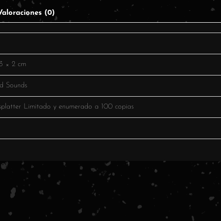
Valoraciones (0)
g
3 × 2 cm
ed Sounds
splatter Limitado y enumerado a 100 copias
o