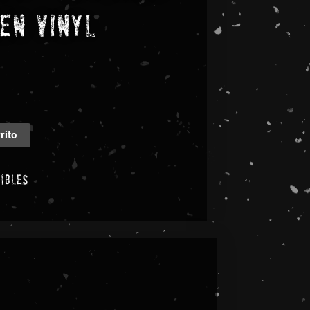
en Vinyl
rito
nibles