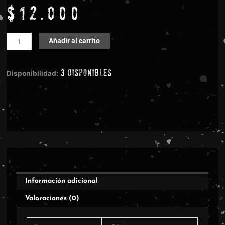
$
12.000
Invocator
Añadir al carrito
–
Alterations
3 disponibles
From
Disponibilidad:
The
Past
CD
cantidad
Información adicional
Valoraciones (0)