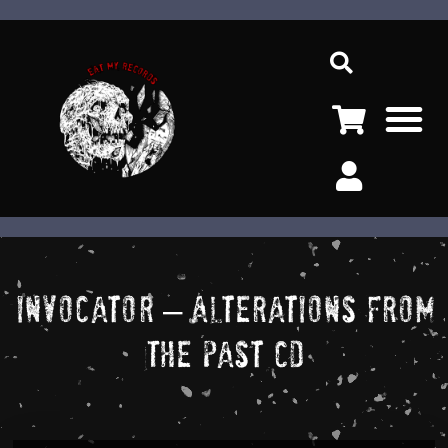
Ir
Sea
al
contenido
M
Invocator – Alterations From
The Past CD