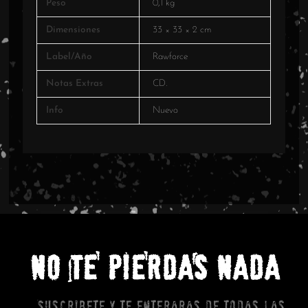
Peso
0,1 kg
Dimensiones
33 × 33 × 2 cm
Label/Año
Rawforce
Notas Extras
CD.
Info
Nuevo
NO TE PIERDAS NADA
Suscribete y te enteraras de todas las