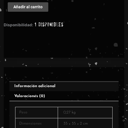
Johansson
Añadir al carrito
&
Speckmann
1 disponibles
-
Disponibilidad:
Edge
Of
The
Abyss
cantidad
Información adicional
Valoraciones (0)
Peso
0,27 kg
Dimensiones
35 × 35 × 2 cm