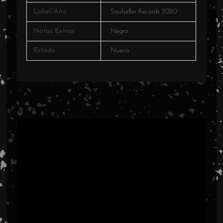
Label/Año
Soulseller Records 2020
Notas Extras
Negro
Estado
Nuevo