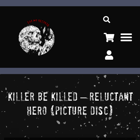
Ir
Sea
al
contenido
M
KILLER BE KILLED – Reluctant
Hero (Picture Disc)