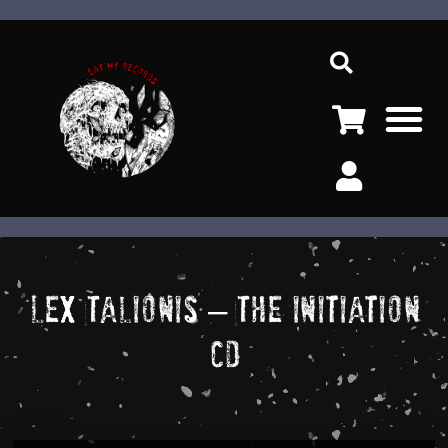
Ir
Sea
al
contenido
M
Lex Talionis – The Initiation
CD