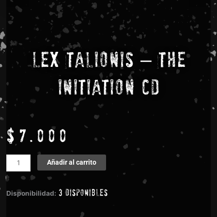
Lex Talionis – The
Initiation CD
$
7.000
Lex
Añadir al carrito
Talionis
-
3 disponibles
The
Disponibilidad:
Initiation
CD