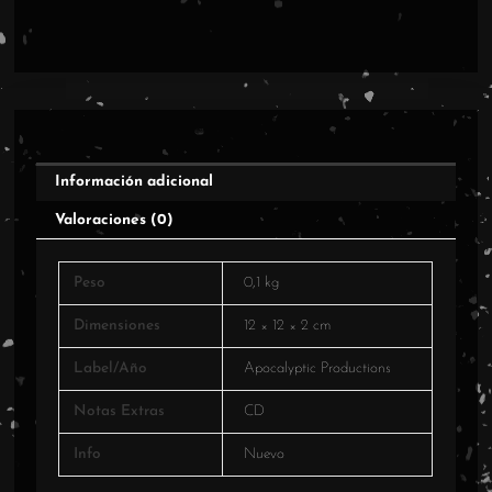
cantidad
Información adicional
Valoraciones (0)
Peso
0,1 kg
Dimensiones
12 × 12 × 2 cm
Label/Año
Apocalyptic Productions
Notas Extras
CD
Info
Nuevo