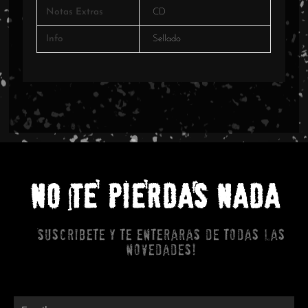
Notas Extras
CD
Info
Sellado
NO TE PIERDAS NADA
Suscribete y te enteraras de todas las
novedades!
Email