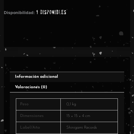
CHAOSPHERE
1 disponibles
CD
Disponibilidad:
cantidad
Información adicional
Valoraciones (0)
Peso
0,1 kg
Dimensiones
15 × 15 × 4 cm
Label/Año
Shinigami Records