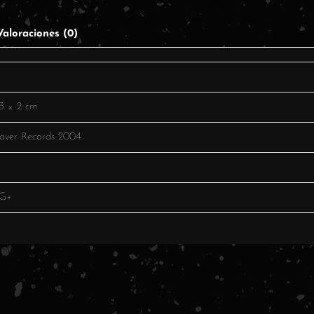
Valoraciones (0)
3 × 2 cm
over Records 2004
VG+