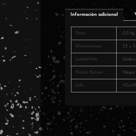
Información adicional
Peso
0,3 kg
Dimensiones
33 × 3
Label/Año
Underc
Notas Extras
Negro
Info
VG+/