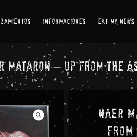
NZAMIENTOS
INFORMACIONES
EAT MY NEWS
r Mataron – Up From The A
Naer M
From 