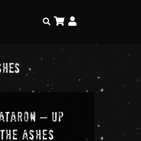
Search
shes
ataron – Up
The Ashes