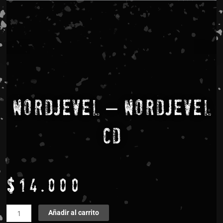
Nordjevel – Nordjevel
CD
$
14.000
Nordjevel
Añadir al carrito
-