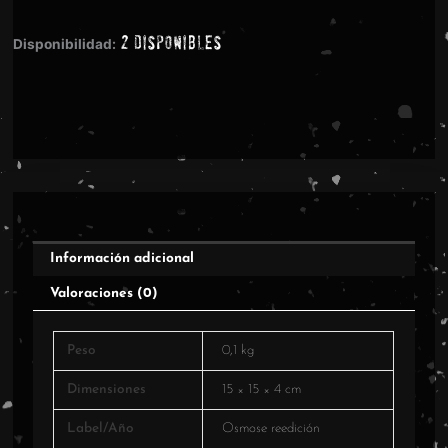
Nordjevel
2 disponibles
CD
Disponibilidad:
cantidad
Información adicional
Valoraciones (0)
Peso
0,1 kg
Dimensiones
15 × 15 × 4 cm
Label/Año
Osmose reedición