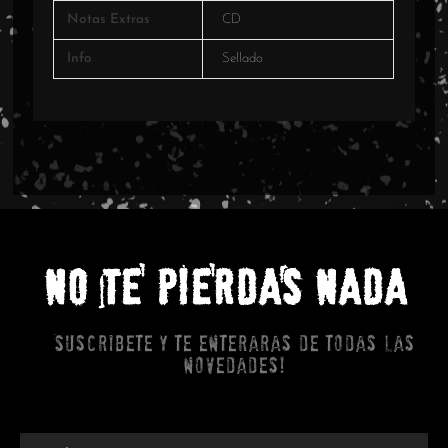
Notas Extras
CD
Info
Sellado
NO TE PIERDAS NADA
Suscribete y te enteraras de todas las
novedades!
Email