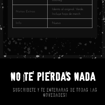
Bootleg
Idento al original. Verde.
Notas Extras
Incluye hoja de merch
Info
Nuevo
NO TE PIERDAS NADA
Suscribete y te enteraras de todas las
novedades!