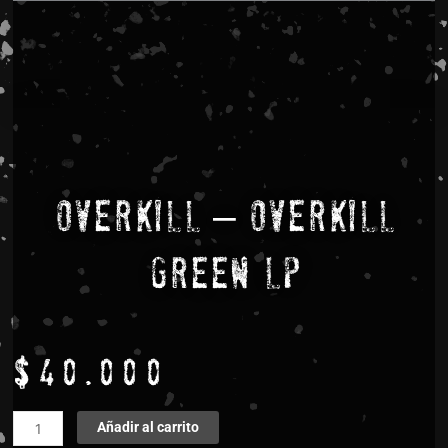
Overkill – Overkill
Green LP
$
40.000
Overkill
Añadir al carrito
–