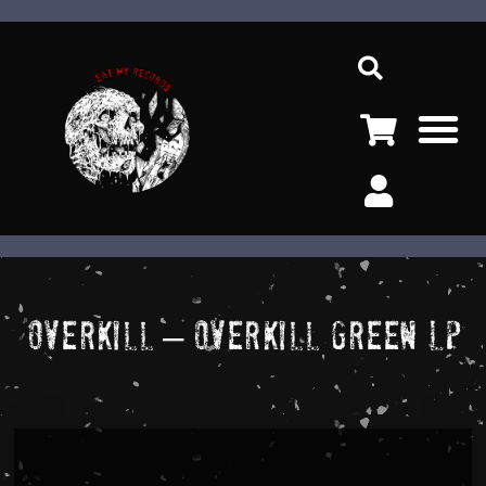
Ir
Sea
al
contenido
M
Overkill – Overkill Green LP